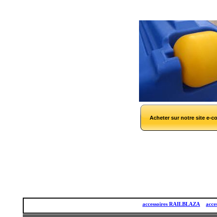
Acheter sur notre site e-
accessoires RAILBLAZA
acc