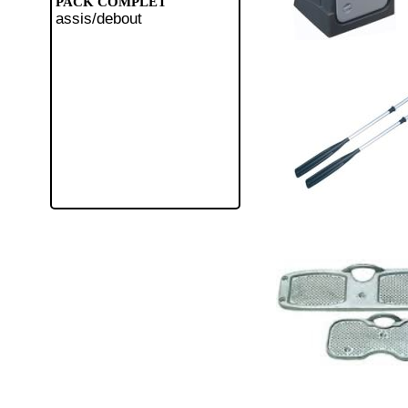
PACK COMPLET
assis/debout
télescopique