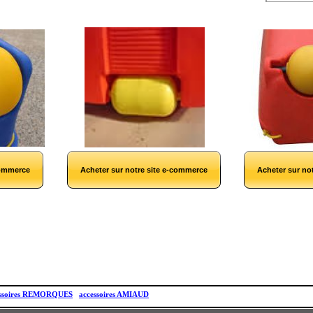
commerce
Acheter sur notre site e-commerce
Acheter sur no
essoires REMORQUES
accessoires AMIAUD