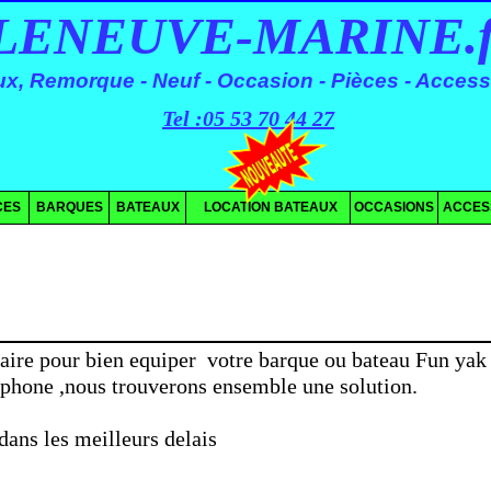
NEUVE-MARINE.fr s
x, Remorque - Neuf - Occasion - Pièces - Access
Tel :05 53 70 44 27
CES
BARQUES
BATEAUX
LOCATION BATEAUX
OCCASIONS
ACCES
saire pour bien equiper votre barque ou bateau Fun yak 
léphone ,nous trouverons ensemble une solution.
dans les meilleurs delais