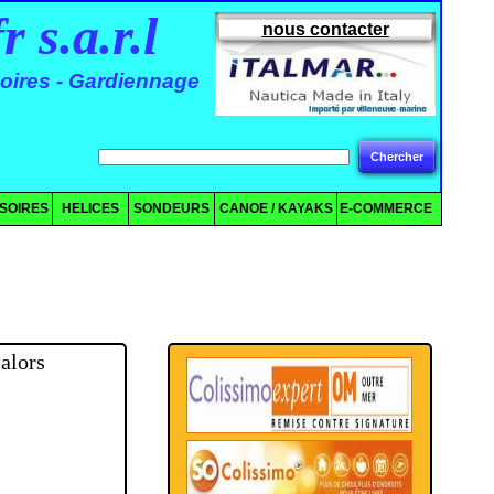
.a.r.l
nous contacter
oires - Gardiennage
Chercher
SOIRES
HELICES
SONDEURS
CANOE / KAYAKS
E-COMMERCE
alors