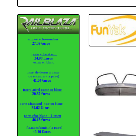
support echo-sondeur
27.59 €uros
porte gobelet noir
24,98 Euros
existe en blanc
insert de dessus à visser
ou encastrer (la paire)
41,04 €uros
insert latéral existe en blanc
20.87 €uros
porte cânes seul noir ou blanc
34.62 €uros
porte câne blanc + 1 insert
46.15 €uros
fixations bimini (la paire)
49.16 €uros