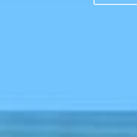
Par courrie
contact@vi
coordonnées
( IBAN : F
CCBPFRPP