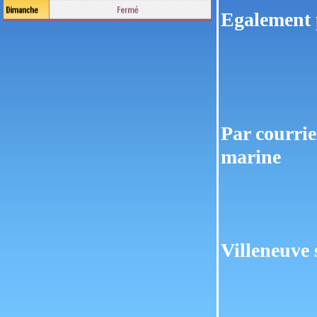
Egalement pa
Par courrier
marine
Ro
R
4
Villeneuve 