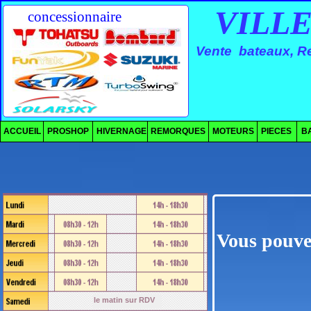
VILLENE
concessionnaire
Vente bateaux, Re
ACCUEIL
PROSHOP
HIVERNAGE
REMORQUES
MOTEURS
PIECES
B
Vous pouvez
le matin sur RDV