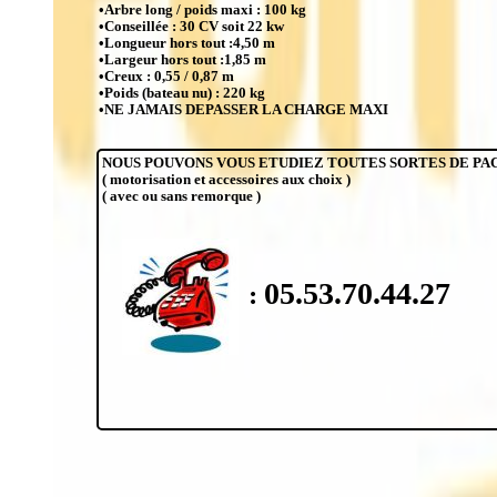
•Arbre long / poids maxi : 100 kg
•Conseillée : 30 CV soit 22 kw
•Longueur hors tout :4,50 m
•Largeur hors tout :1,85 m
•Creux : 0,55 / 0,87 m
•Poids (bateau nu) : 220 kg
•NE JAMAIS DEPASSER LA CHARGE MAXI
NOUS POUVONS VOUS ETUDIEZ TOUTES SORTES DE PA
( motorisation et accessoires aux choix )
( avec ou sans remorque )
05.53.70.44.27
: