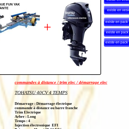
UE FUN YAK
ANTE
existe en ves
+
existe en pack
existe en pack
existe en pack
commandes à distance / trim elec / démarrage elec
TOHATSU 40CV 4 TEMPS
Démarrage : Démarrage électrique
commande à distance ou barre franche
Trim Electrique
Arbre : Long
Temps : 4
Injection électronique EFI