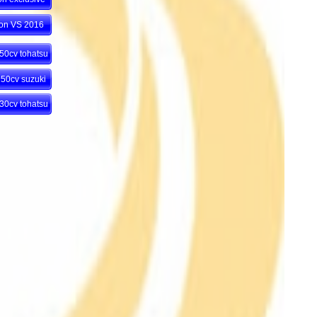
ion VS 2016
 50cv tohatsu
 50cv suzuki
 30cv tohatsu