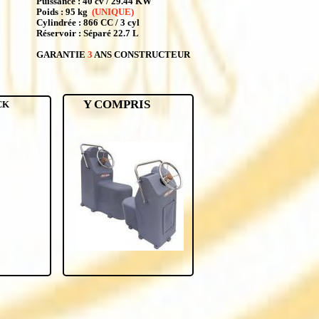
Puissance : 40 cv / 29.44 KW
Poids : 95 kg
(UNIQUE)
Cylindrée : 866 CC / 3 cyl
Réservoir : Séparé 22.7 L
GARANTIE
3
ANS CONSTRUCTEUR
Y COMPRIS
CK