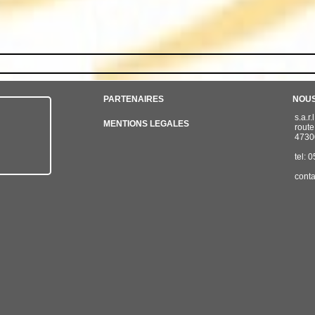
PARTENAIRES
NOU
s.a.r
MENTIONS LEGALES
route
47300
tel:
conta