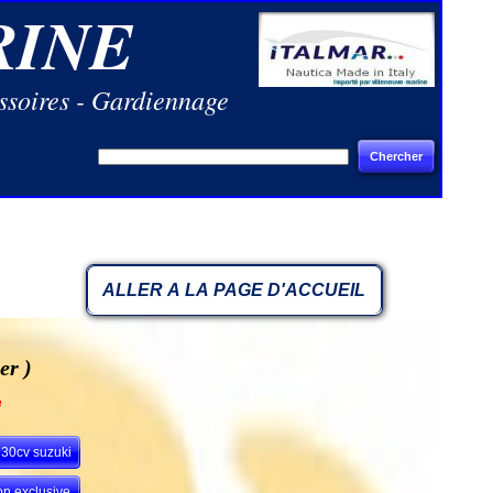
RINE
ssoires - Gardiennage
Chercher
ALLER A LA PAGE D'ACCUEIL
er )
 30cv suzuki
on exclusive