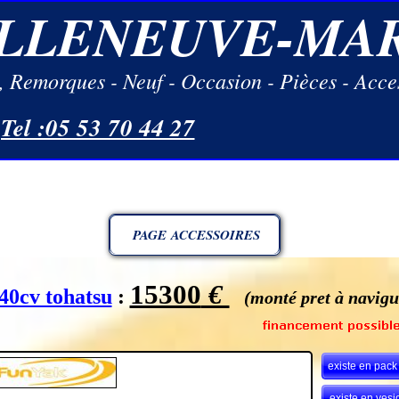
ILLENEUVE-MA
 Remorques - Neuf - Occasion - Pièces - Acce
Tel :05 53 70 44 27
PAGE ACCESSOIRES
15300
€
40cv tohatsu
:
(monté pret à navigu
existe en pack
existe en vesi