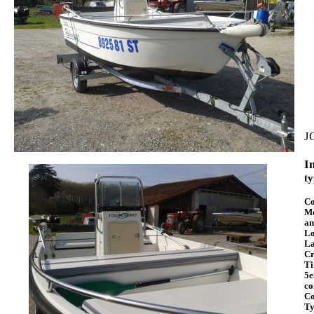
J
I
ty
Co
Mo
an
Lo
La
Cr
Ti
5e
co
Co
Ty