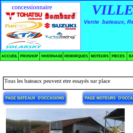
VILLENE
concessionnaire
Vente bateaux, Re
ACCUEIL
PROSHOP
HIVERNAGE
REMORQUES
MOTEURS
PIECES
B
Tous les bateaux peuvent etre essayés sur place
PAGE BATEAUX D'OCCASIONS
PAGE MOTEURS D'OCCA