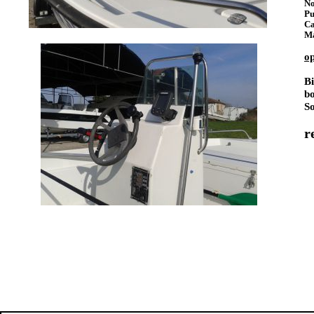
No
Pu
Ca
Ma
op
B
bo
S
r