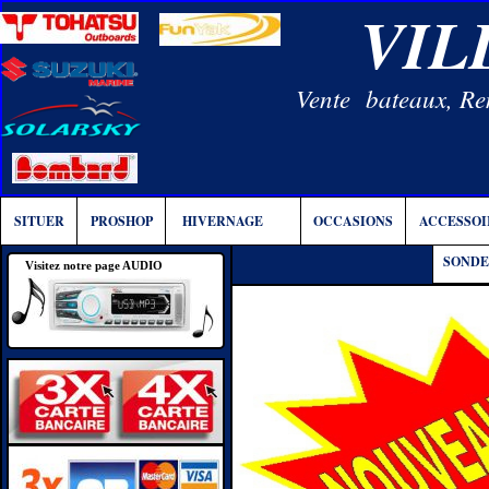
VIL
Vente bateaux, Rem
SITUER
PROSHOP
HIVERNAGE
OCCASIONS
ACCESSOI
SONDE
Visitez notre page AUDIO